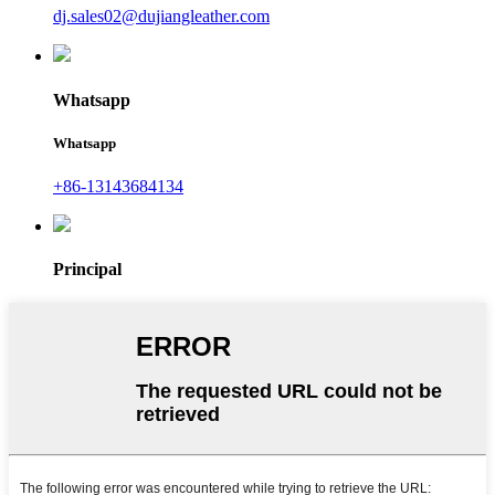
dj.sales02@dujiangleather.com
Whatsapp
Whatsapp
+86-13143684134
Principal