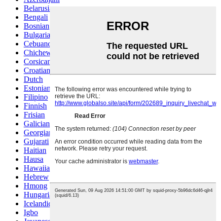
Belarusian
Bengali
Bosnian
Bulgarian
Cebuano
Chichewa
Corsican
Croatian
Dutch
Estonian
Filipino
Finnish
Frisian
Galician
Georgian
Gujarati
Haitian
Hausa
Hawaiian
Hebrew
Hmong
Hungarian
Icelandic
Igbo