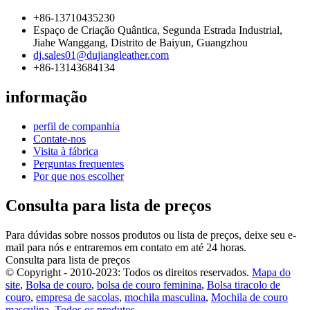
+86-13710435230
Espaço de Criação Quântica, Segunda Estrada Industrial,
Jiahe Wanggang, Distrito de Baiyun, Guangzhou
dj.sales01@dujiangleather.com
+86-13143684134
informação
perfil de companhia
Contate-nos
Visita à fábrica
Perguntas frequentes
Por que nos escolher
Consulta para lista de preços
Para dúvidas sobre nossos produtos ou lista de preços, deixe seu e-
mail para nós e entraremos em contato em até 24 horas.
Consulta para lista de preços
© Copyright - 2010-2023: Todos os direitos reservados.
Mapa do
site
,
Bolsa de couro
,
bolsa de couro feminina
,
Bolsa tiracolo de
couro
,
empresa de sacolas
,
mochila masculina
,
Mochila de couro
masculina
,
Todos os produtos