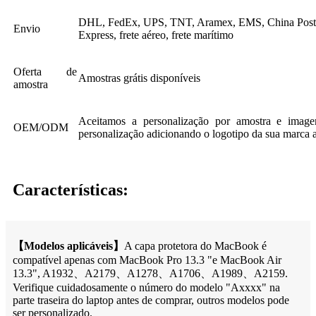
DHL, FedEx, UPS, TNT, Aramex, EMS, China Post,
Envio
Express, frete aéreo, frete marítimo
Oferta de
Amostras grátis disponíveis
amostra
Aceitamos a personalização por amostra e ima
OEM/ODM
personalização adicionando o logotipo da sua marca 
Características:
【
Modelos aplicáveis
】
A capa protetora do MacBook é
compatível apenas com MacBook Pro 13.3 "e MacBook Air
13.3", A1932、A2179、A1278、A1706、A1989、A2159.
Verifique cuidadosamente o número do modelo "Axxxx" na
parte traseira do laptop antes de comprar, outros modelos pode
ser personalizado.