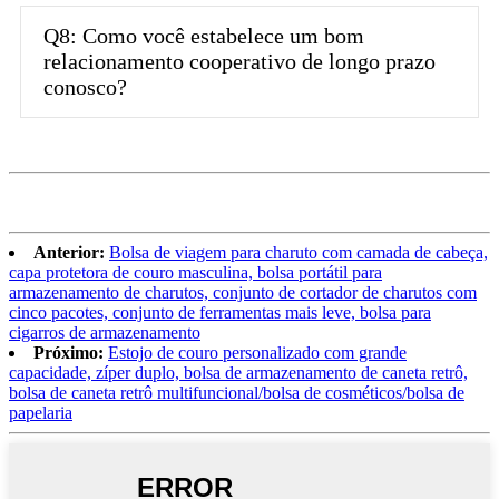
Q8: Como você estabelece um bom
relacionamento cooperativo de longo prazo
conosco?
Anterior:
Bolsa de viagem para charuto com camada de cabeça,
capa protetora de couro masculina, bolsa portátil para
armazenamento de charutos, conjunto de cortador de charutos com
cinco pacotes, conjunto de ferramentas mais leve, bolsa para
cigarros de armazenamento
Próximo:
Estojo de couro personalizado com grande
capacidade, zíper duplo, bolsa de armazenamento de caneta retrô,
bolsa de caneta retrô multifuncional/bolsa de cosméticos/bolsa de
papelaria